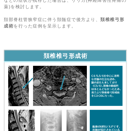
などの症状が残存した場合は、リリカ(神経障害性疼痛の
薬)を検討します。
頚部脊柱管狭窄症に伴う頚髄症で後方より、
頚椎椎弓形
成術
を行った症例を呈示します。
頚椎椎弓形成術