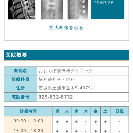
拡大画像をみる
医院概要
医院名
おおくぼ脳脊椎クリニック
診療科目
脳神経外科・内科
住所
茨城県土浦市並木5-4079-1
029-832-8732
電話番号
診療時間
月
火
水
木
金
土
日祝
●
●
●
-
●
●
-
09:00～12:00
●
●
●
-
●
●
-
15:00～18:30