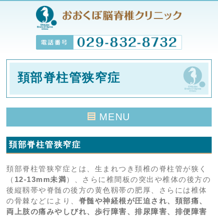
頚部脊柱管狭窄症
MENU
HOME
頚部脊柱管狭窄症
院長紹介
頚部脊柱管狭窄症とは、生まれつき頚椎の脊柱管が狭く
クリニック紹介
（
12-13mm未満
）、さらに椎間板の突出や椎体の後方の
後縦靱帯や脊髄の後方の黄色靱帯の肥厚、さらには椎体
シンボルマーク
の骨棘などにより、
脊髄や神経根が圧迫され、頚部痛、
両上肢の痛みやしびれ、歩行障害、排尿障害、排便障害
アクセス・診療時間