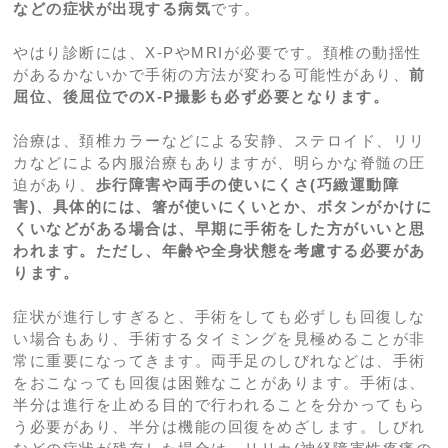
などの症状が出現する病気
です。
脳神経外科
やはり診断には、X-PやMRIが必要です。頚椎の動揺性
脳脊椎髄疾患
脳卒中
があるかないかで手術の方法が変わる可能性があり、
前
屈位、後屈位でのX-P撮影も必ず必要となります。
内科疾患
脳梗塞
脳脊椎髄疾患
治療は、頚椎カラーなどによる安静、ステロイド、リリ
脳内出血
頚部脊柱管狭窄症
生活習慣病
カなどによる内服治療もありますが、明らかな脊髄の圧
迫があり、
歩行障害や両手の使いにくさ(巧緻運動障
くも膜下出血
頚椎椎間板ヘルニア
メタボリック症候群
害)、具体的には、箸が使いにくいとか、ボタンがかけに
くいなどがある場合は、早期に手術をした方がいいと思
脳ドックの盲点
頚椎後縦靱帯骨化症(OPLL)
高血圧症
われます。ただし、年齢や全身状態を考慮する必要があ
認知症
腰部脊柱管狭窄症
糖尿病
ります。
片頭痛
腰椎椎間板ヘルニア
脂質異常症
症状が進行しすぎると、手術をしても必ずしも回復しな
い場合もあり、手術するタイミングを見極めることが非
パーキンソン病
胸腰椎圧迫骨折
骨粗鬆症
常に重要になってきます。両手足のしびれなどは、手術
をおこなっても回復は困難なことがあります。手術は、
外傷性頚部症候群
半分は進行を止める目的で行われることを分かってもら
う必要があり、半分は機能の回復をめざします。しびれ